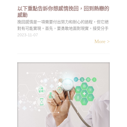
以下重點告訴你想感情挽回，回到熱戀的
感動
挽回感情是一項需要付出努力和耐心的過程，但它絕
對有可能實現。首先，要勇敢地面對現實，接受分手
的事實，並理解為什麼關係出現問題。溝通是關鍵，
2023-11-07
More >
誠實地交流將有助於解決問題，同時建立新的信任。
自我成長是關係改善的一部分，它讓你變得更吸引
人，並有助於建立更深的連結。重建信任需要時間，
但它是關係的基石。共同回憶和尊重對方的需求也是
關鍵元素，使關係變得更加充實。