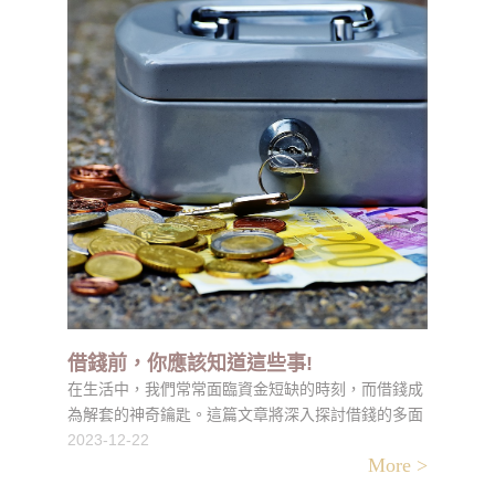
借錢前，你應該知道這些事!
在生活中，我們常常面臨資金短缺的時刻，而借錢成
為解套的神奇鑰匙。這篇文章將深入探討借錢的多面
向，揭示其中的優勢，讓您對借錢有更全面的了解，
2023-12-22
More >
並激發您借錢的慾望。