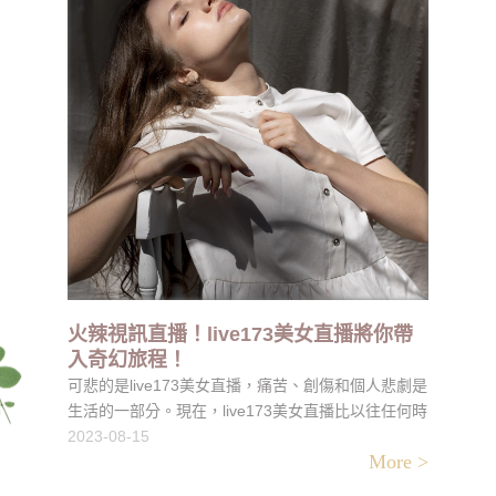
量。關鍵字可以是與您的業務、產品或服務相關的詞
語，用戶通常在搜索引擎上輸入這些詞語以查找相關
信息。SEO關鍵字優化通過將這些關鍵字優化到您的
網站內容中，您的網站更有可能在搜索結果中排名靠
前，吸引更多的訪問者。
火辣視訊直播！live173美女直播將你帶
入奇幻旅程！
可悲的是live173美女直播，痛苦、創傷和個人悲劇是
生活的一部分。現在，live173美女直播比以往任何時
候都更加敏銳地意識到，新冠疫情爆發等重大事件以
2023-08-15
More >
及隨後的多次封鎖對世界各地的人們造成了影響，世
界可能真正變得多麼悲慘。在這個不斷發展的現代社