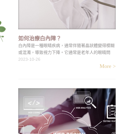
如何治療白內障？
白內障是一種眼睛疾病，通常伴隨著晶狀體變得模糊
或混濁，導致視力下降。它通常是老年人的眼睛問
題，但也可能在其他情況下出現，例如外傷、糖尿病
2023-10-26
More >
或長期使用類固醇藥物。然而，好消息是白內障是可
治療的，並且患者可以恢復視力。以下是有關如何治
療白內障的信息。