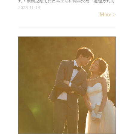
式，被廣泛應用於日常生活和商業交易。這種方式簡
單便捷，但同時也存在一些風險和需要注意的事項。
2023-11-14
More >
本文將深入探討支票兌現的概念，揭示其利弊和應注
意的方面，讓讀者對支票交易有更全面的了解。支票
兌現的優勢支票兌現的一大優勢在於其方便快捷。持
有者可以通過將支票帶到相應的銀行或金融機構，迅
速獲得所需的現金。