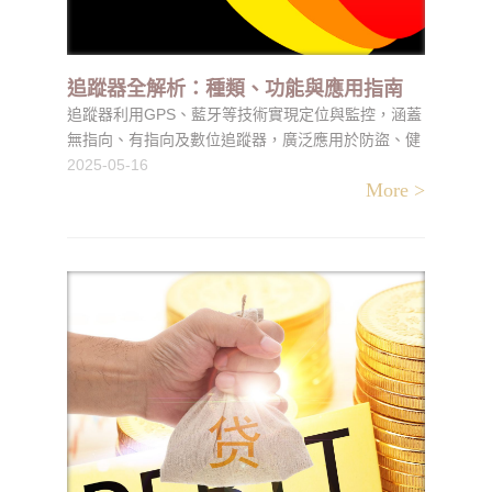
追蹤器全解析：種類、功能與應用指南
追蹤器利用GPS、藍牙等技術實現定位與監控，涵蓋
無指向、有指向及數位追蹤器，廣泛應用於防盜、健
康監測及物品管理，助您掌握目標動態，提升生活安
2025-05-16
More >
全與便利。