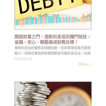
開啟財富之門：借款利息低的獨門秘技，
省錢、安心、輕鬆達成財務目標！
借款利息低的優勢及相關因素。低利率降低每月還款
壓力，同時在整個貸款期間節省可觀利息支出。信用
歷史、借款金額和期限、經濟狀況是影響利率的重要
2024-01-09
More >
因素。改善信用、比較不同機構、選擇適當期限和善
用市場競爭是獲得低利率的方法。低利率帶來的好處
包括增加資金運用空間、降低風險、提高信用評分。
借款人應善用這個財務利器，在財務活動中取得實質
好處，實現省錢、安心的財務管理目標。