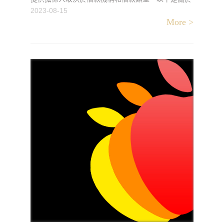
是否需要提供擔保人的一些相關信息：擔保人的定
2023-08-15
More >
義： 擔保人是指在借款合同中作為保證人的一方，高
雄機車借款通常擔保人有良好的信用評分和經濟實
力，以減少借款風險。無需擔保人的情況： 某些機車
借款類型，高雄機車借款特別是簡單的個人貸款，通
常不需要提供擔保人。這意味著你可以根據自己的信
用評分和收入狀況進行借款申請，無需另外提供擔保
人的資訊。