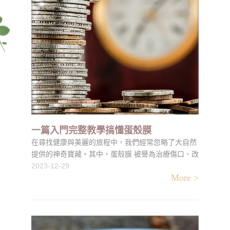
一篇入門完整教學搞懂蛋殼膜
在尋找健康與美麗的旅程中，我們經常忽略了大自然
提供的神奇寶藏。其中，蛋殼膜 被譽為治療傷口、改
善關節疼痛的秘密武器，其潛力自古便備受推崇。現
2023-12-29
More >
在，讓我們一同揭開這個被時間深埋的寶藏，看看它
如何革新我們的生活。